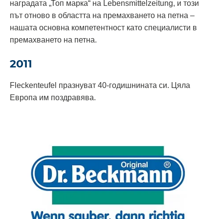
наградата „Топ марка“ на Lebensmittelzeitung, и този
път отново в областта на премахването на петна –
нашата основна компетентност като специалисти в
премахването на петна.
2011
Fleckenteufel празнуват 40-годишнината си. Цяла
Европа им поздравява.