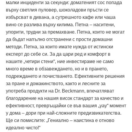
малки инциденти за секунди: доматеният сос попада
върху светлия пуловер, шоколадови пръсти се
избърсват в дивана, а сутрешното кафе или чаша
вино се разлива върху килима. Петна – наситени,
упорити, трудни за премахване. Петна, които не могат
да бъдат напълно отстранени с прости домашни
методи. Петна, за които имате нужда от истински
експерт до себе си. За да цари ред и комфорт в
нашите „четири стени“, ние инвестираме не само
много време в обзавеждането, но и в прането,
подреждането и почистването. Ефективните решения
за пране и домакинството, както и лесните за
употреба продукти на Dr. Beckmann, впечатляват
благодарение на нашия висок стандарт за качество и
ефективност, превръщайки се във вашия „уау“ момент
у дома – дори при най‑сложните предизвикателства.
Ще си помислите: „Гениално – наистина е отново
идеално чисто!“