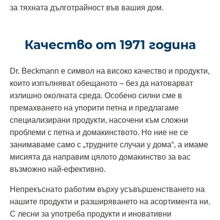
за тяхната дълготрайност във вашия дом.
Качество от 1971 година
Dr. Beckmann е символ на високо качество и продукти,
които изпълняват обещаното – без да натоварват
излишно околната среда. Особено силни сме в
премахването на упорити петна и предлагаме
специализирани продукти, насочени към сложни
проблеми с петна и домакинството. Но ние не се
занимаваме само с „трудните случаи у дома“, а имаме
мисията да направим цялото домакинство за вас
възможно най‑ефективно.
Непрекъснато работим върху усъвършенстването на
нашите продукти и разширяването на асортимента ни.
С лесни за употреба продукти и иновативни