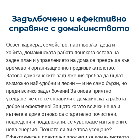
Задълбочено и ефективно
справяне с домакинството
Освен кариера, семейство, партньор/ка, деца и
хобита, домакинската работа понякога остава на
заден план и управлението на дома се превръща във
времево и организационно предизвикателство.
Затова домакинските задължения трябва да бъдат
възможно най‑удобни и лесни — и не само бързи, но
преди всичко задълбочени! За онова приятно
усещане, че сте се справили с домакинската работа
добре и ефективно! Защото когато всички неща и
кътчета в дома отново са старателно почистени,
подредени и поддържани, се чувстваме изпълнени с
нова енергия. Познато ли ви е това усещане?
Ефективните и практични продукти за домакинството