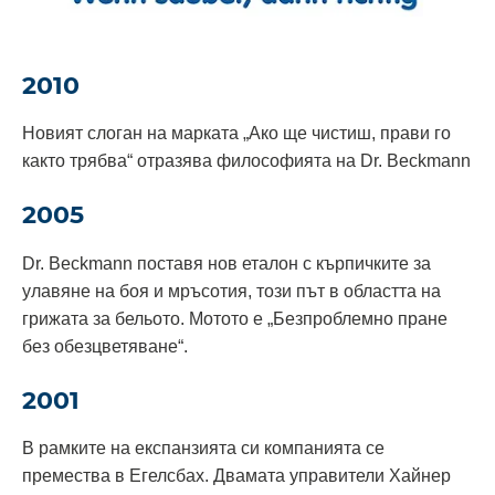
2010
Новият слоган на марката „Ако ще чистиш, прави го
както трябва“ отразява философията на Dr. Beckmann
2005
Dr. Beckmann поставя нов еталон с кърпичките за
улавяне на боя и мръсотия, този път в областта на
грижата за бельото. Мотото е „Безпроблемно пране
без обезцветяване“.
2001
В рамките на експанзията си компанията се
премества в Егелсбах. Двамата управители Хайнер