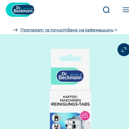
Отвори/
затвори
търсене
You
Препарат за почистване на кафемашини
are
here: