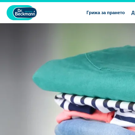
Грижа за прането
Д