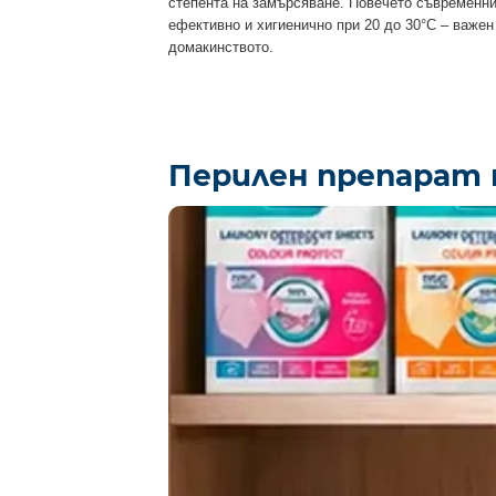
степента на замърсяване. Повечето съвременни
ефективно и хигиенично при 20 до 30°C – важен
домакинството.
Перилен препарат 