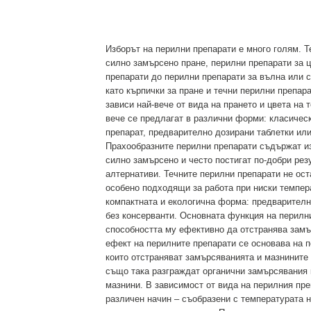
Изборът на перилни препарати е много голям. Т
силно замърсено пране, перилни препарати за ц
препарати до перилни препарати за вълна или
като кърпички за пране и течни перилни препар
зависи най-вече от вида на прането и цвета на 
вече се предлагат в различни форми: класическ
препарат, предварително дозирани таблетки или
Прахообразните перилни препарати съдържат из
силно замърсено и често постигат по-добри рез
алтернативи. Течните перилни препарати не ост
особено подходящи за работа при ниски темпера
компактната и екологична форма: предварителн
без консерванти. Основната функция на перилн
способността му ефективно да отстранява замъ
ефект на перилните препарати се основава на 
които отстраняват замърсяванията и мазнините 
също така разграждат органични замърсявания 
мазнини. В зависимост от вида на перилния пре
различен начин – съобразени с температурата н