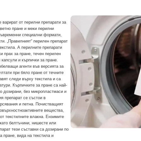
е варират от перилни препарати за
ветно пране и меки перилни
 съвременни специални формати,
ати. „Правилният“ перилен препарат
текстила. А перилните препарати
и прах за пране, течен перилен
 капсули и кърпички за пране.
белващи агенти във версията за
ултати при бяло пране от течните
авят следи върху текстила и са
тури. Кърпичките за пране са най-
о дозирани, без микропластмаси и
ия препарат се състои в
рсявания и петна. Почистващият
повърхностноактивните вещества,
от текстилните влакна. Ензимите
като белтъчини, нишесте или
парат тези съставки са дозирани по
а пране, вида на текстила и