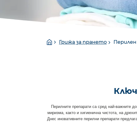
You
Homepage
Грижа за прането
Перилен
are
here:
Ключ
Перилните препарати са сред най-важните до
миризма, както и хигиенична чистота, на дрехи
Днес иновативните перилни препарати предлага