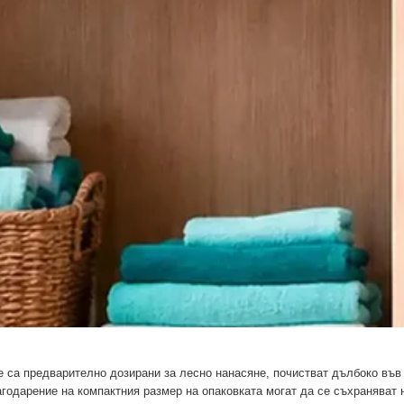
е са предварително дозирани за лесно нанасяне, почистват дълбоко във
агодарение на компактния размер на опаковката могат да се съхраняват н