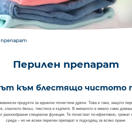
 препарат
Перилен препарат
ът към блестящо чистото 
макински продукти за идеално почистени дрехи. Това е така, защото пер
те, спалното бельо, текстила и кърпите. В миналото е имало само домаш
т разнообразни специални функции. Те почистват по-ефективно, грижат с
среда – но не всеки перилен препарат е подходящ за всяко пране.