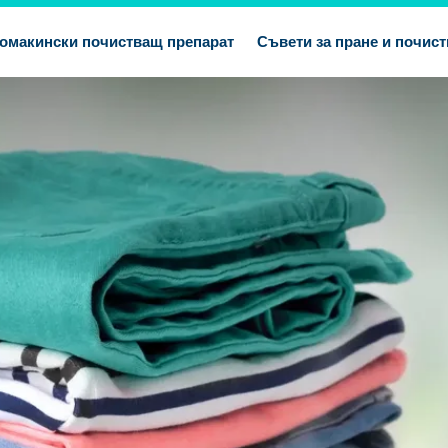
омакински почистващ препарат
Съвети за пране и почист