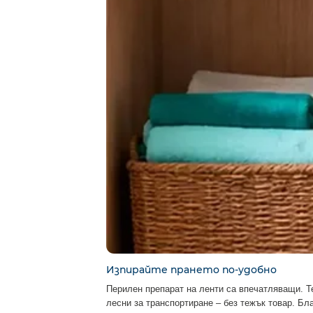
Изпирайте прането по-удобно
Перилен препарат на ленти са впечатляващи. Т
лесни за транспортиране – без тежък товар. Бл