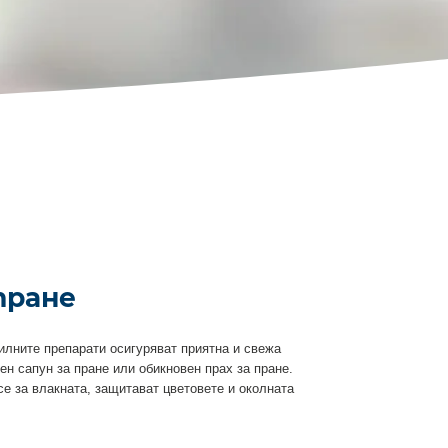
пране
илните препарати осигуряват приятна и свежа
ен сапун за пране или обикновен прах за пране.
е за влакната, защитават цветовете и околната