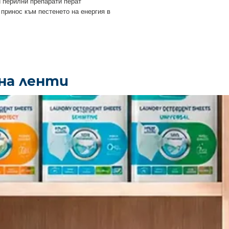
 перилни препарати перат
 принос към пестенето на енергия в
на ленти