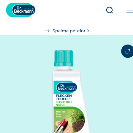
Deschide
închide
căutarea
You
Spaima petelor
are
here: