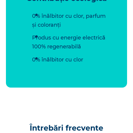
0% înălbitor cu clor, parfum
și coloranți
Produs cu energie electrică
100% regenerabilă
0% înălbitor cu clor
Întrebări frecvente