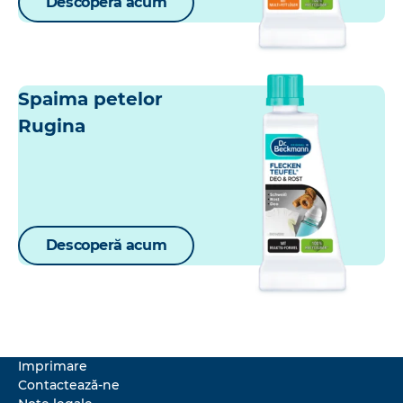
Descoperă acum
Spaima petelor
Rugina
Descoperă acum
Imprimare
Contactează-ne