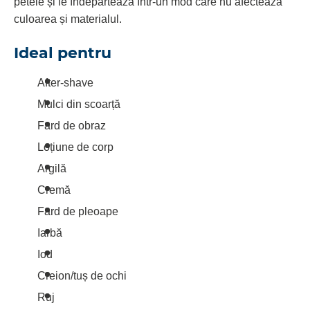
petele și le îndepărtează într-un mod care nu afectează
culoarea și materialul.
Ideal pentru
After-shave
Mulci din scoarță
Fard de obraz
Loțiune de corp
Argilă
Cremă
Fard de pleoape
Iarbă
Iod
Creion/tuș de ochi
Ruj