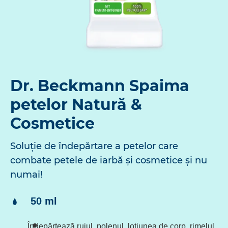
Dr. Beckmann Spaima
petelor Natură &
Cosmetice
Soluție de îndepărtare a petelor care
combate petele de iarbă și cosmetice și nu
numai!
Conţinut:
50 ml
Îndepărtează rujul, polenul, loțiunea de corp, rimelul,