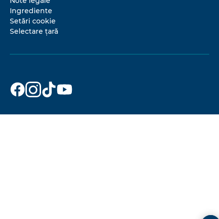
Note legale
Ingrediente
Setări cookie
Selectare țară
Dr. Beckmann
Dr. Beckmann
Dr. Beckmann
Dr. Beckmann
pe
pe
pe
pe
Facebook
Instagram
TikTok
YouTube