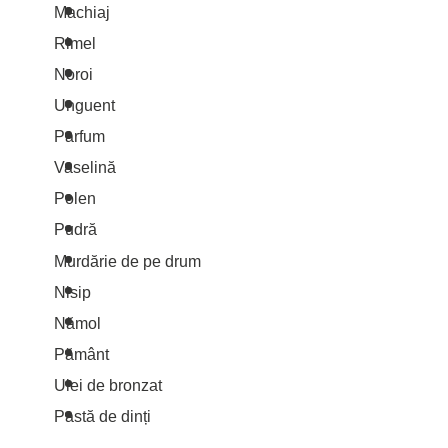
Machiaj
Rimel
Noroi
Unguent
Parfum
Vaselină
Polen
Pudră
Murdărie de pe drum
Nisip
Nămol
Pământ
Ulei de bronzat
Pastă de dinți