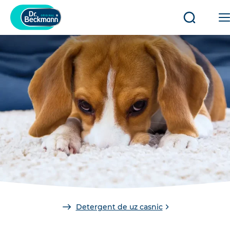
Deschide
închide
căutarea
You
Detergent de uz casnic
are
here: