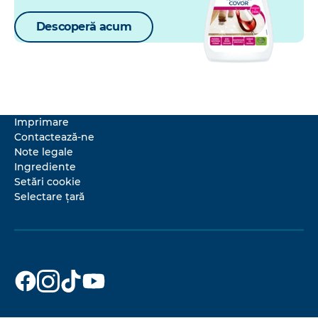
Descoperă acum
Imprimare
Contactează-ne
Note legale
Ingrediente
Setări cookie
Selectare țară
Dr. Beckmann
Dr. Beckmann
Dr. Beckmann
Dr. Beckmann
pe
pe
pe
pe
Facebook
Instagram
TikTok
YouTube