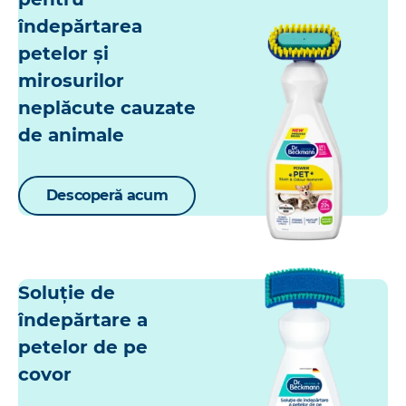
îndepărtarea
petelor și
mirosurilor
neplăcute cauzate
de animale
Descoperă acum
Soluție de
îndepărtare a
petelor de pe
covor