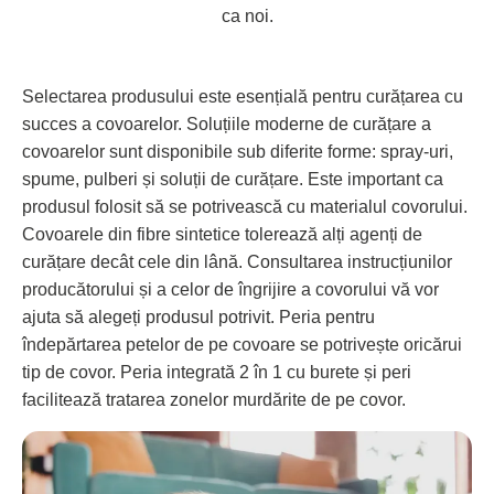
ca noi.
Selectarea produsului este esențială pentru curățarea cu
succes a covoarelor. Soluțiile moderne de curățare a
covoarelor sunt disponibile sub diferite forme: spray-uri,
spume, pulberi și soluții de curățare. Este important ca
produsul folosit să se potrivească cu materialul covorului.
Covoarele din fibre sintetice tolerează alți agenți de
curățare decât cele din lână. Consultarea instrucțiunilor
producătorului și a celor de îngrijire a covorului vă vor
ajuta să alegeți produsul potrivit. Peria pentru
îndepărtarea petelor de pe covoare se potrivește oricărui
tip de covor. Peria integrată 2 în 1 cu burete și peri
facilitează tratarea zonelor murdărite de pe covor.