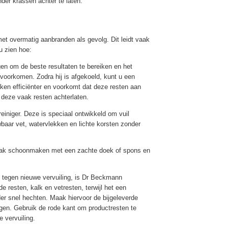
er krassen achter te laten.
met overmatig aanbranden als gevolg. Dit leidt vaak
u zien hoe:
n om de beste resultaten te bereiken en het
voorkomen. Zodra hij is afgekoeld, kunt u een
ken efficiënter en voorkomt dat deze resten aan
deze vaak resten achterlaten.
reiniger. Deze is speciaal ontwikkeld om vuil
uwbaar vet, watervlekken en lichte korsten zonder
rvlak schoonmaken met een zachte doek of spons en
en tegen nieuwe vervuiling, is Dr Beckmann
 resten, kalk en vetresten, terwijl het een
 snel hechten. Maak hiervoor de bijgeleverde
igen. Gebruik de rode kant om productresten te
 vervuiling.