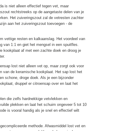
is niet alleen effectief tegen vet, maar
gszout rechtstreeks op de aangetaste delen van je
ken. Het zuiveringszout zal de vetresten zachter
zijn aan het zuiveringszout toevoegen - de
om vettige resten en kalkaanslag. Het voordeel van
ng van 1:1 en giet het mengsel in een spuitfles.
de kookplaat af met een zachte doek en droog je
er.
oensap lost niet alleen vet op, maar zorgt ook voor
en van de keramische kookplaat. Het sap lost het
en schone, droge doek. Als je een bijzonder
kplaat, druppel er citroensap over en laat het
elen die zelfs hardnekkige vetvlekken en
uilde plekken en laat het schuim ongeveer 5 tot 10
is vooral handig als je snel en effectief wilt
ongecompliceerde methode. Afwasmiddel lost vet en