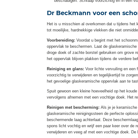
beschadigen. Schraap voorzichtig en in een v
Dr Beckmann voor een scho
Het is u misschien al overkomen dat u tijdens het 
tot moeilijke, hardnekkige vlekken die niet onmid
Voorbereiding:
Voordat u begint met het schoonma
oppervlak te beschermen. Laat de glaskeramische k
droge doek of zachte borstel gebruiken om grove r
het oppervlak blijven plakken tijdens de verdere 
Reiniging en glans:
Voor lichte vervuiling en een 
voorzichtig te verwijderen en tegelijkertijd te zor
het gevoelige glaskeramische oppervlak aan te tas
Spuit gewoon een kleine hoeveelheid op het koude
vervolgens afnemen met een vochtige doek. Het res
Reinigen met bescherming:
Als je je keramische
glaskeramische reinigingssteen de perfecte oplossi
beschermende laag achterlaat. Deze beschermlaag
spons licht vochtig en wrijf een paar keer over de
verwijderen en veeg af met een vochtige doek. De k