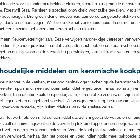
d voldoende voor bijzonder hardnekkige vlekken, vooral als ingebrande etensre
oestvrij Staal Reiniger is speciaal ontwikkeld voor zulke gevallen. Met zijn 
 beschadigen. Breng een kleine hoeveelheid aan op de aangetaste plekken en
e doek en schoonvegen. Wrijf de kookplaat vervolgens goed droog met een 
et een speciale schraper voor keramische kookplaten.
ann Keukenvetreiniger aan. Deze verwijdert hardnekkige vetresten van werk
ouden. Bijzonder praktisch: omdat vetspatten zich ook op de keramische kookp
 het product gewoon op de vervuilde oppervlakken, laat het kort inwerken en v
ekken.
ishoudelijke middelen om keramische kook
ijke geur achter in de keuken, maar ook hardnekkige vlekken op de keramische
 De eerste impuls is om een schoonmaakmiddel te gebruiken, maar soms zijn 
erken. Ingrediënten zoals bakpoeder, azijn, citroen of zuiveringszout zijn niet 
ctief tegen vet en aangebrand voedsel. Ze verwijderen vuil op betrouwbare wi
, goedkope remedie, zijn huismiddeltjes vaak de snelste keuze.
el. Het werkt als een mild schuurmiddel dat zelfs ingebrande vetresten en an
oeveelheid zuiveringszout op de vervuilde plek en druppel er een beetje wat
het vet en de resten kunnen oplossen. Veeg de kookplaat vervolgens af met 
den verwijderd, herhaal dan het proces en voeg indien nodig meer bakpoeder 