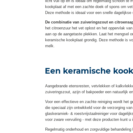
licht vuil op en is ideaal om regelmatig schoon 
kookplaat af met een zachte doek of spons om vet
Deze methode is ideaal voor een snelle dagelijkse
De combinatie van zuiveringszout en citroensa
het citroenzuur het vet oplost en het oppervlak v
aan op de aangetaste plekken. Laat het mengsel on
keramische kookplaat grondig. Deze methode is voor
melk.
Een keramische kook
Aangebrande etensresten, vetvlekken of kalkvlekk
zuiveringszout, azijn of bakpoeder een natuurlijk en
Voor een effectieve en zachte reiniging wordt het
die speciaal zijn ontwikkeld voor de verzorging va
glaskeramiek- & roestvrijstaalreiniger voor dagelij
voor zware vervuiling - met deze producten kunt u 
Regelmatig onderhoud en zorgvuldige behandeling h