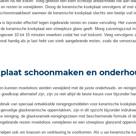
te maken na het koken. Voeg gewoon een klein scheutje afwasmiddel toe aan 
 en resten te verwijderen. Droog de keramische kookplaat vervolgens af met
 schoonmaakbeurt wanneer de keramische kookplaat slechts een beetje vuil i
p
is bijzonder effectief tegen ingebrande resten en zware vervuiling. Het zuive
an de keramische kookplaat een streeploze glans geeft. Meng zuiveringszout m
geveer 10 tot 15 minuten inwerken zodat het vuil loskomt. Veeg vervolgens a
al handig als je last hebt van sterk aangebrande resten, zoals die veroorzaa
plaat schoonmaken en onderhou
en kunnen moeiteloos worden verwijderd met de juiste onderhouds- en reinig
 goedkoop alternatief zijn, zijn ze niet altijd de beste keuze voor bijzonder h
 gebruik van speciaal ontwikkelde reinigingsmiddelen voor keramische kookp
n gevoelige glaskeramische oppervlakken, zijn in dit opzicht bijzonder indru
kse reiniging, de glaskeramiek-reinigingssteen met beschermende formule of de
ingebrande resten moeiteloos verwijderen en een streeploos glanzend oppervl
elpen ook om krassen en verkleuring te voorkomen. Als u uw keramische kook