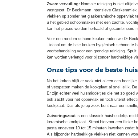
Zware vervuiling:
Normale reiniging is niet altij
vastgezet. Dr Beckmann Intensieve Glaskeramiek & R
vlekken op zonder het glaskeramische oppervlak te
u het gebied schoonmaken met een zachte, vochtig
kan het proces worden herhaald of gecombineerd m
Voor een rondom schone keuken raden we Dr Beckm
- ideaal om de hele keuken hygiënisch schoon te h
voorbehandeling voor een grondige reiniging. Spuit
kan worden verlengd voor bijzonder hardnekkige vl
Onze tips voor de beste hu
Na het koken blijft er vaak niet alleen een heerl
of vetspatten maken de kookplaat al snel lelijk.
Er zijn echter veel huismiddeltjes die net zo goed w
ook zacht voor het oppervlak en toch uiterst effe
kookplaat. Dus als je op zoek bent naar een snelle
Zuiveringszout
is een klassiek huishoudelijk midd
keramische kookplaat. Strooi hiervoor een flinke h
pasta ongeveer 10 tot 15 minuten inwerken zodat 
Als bijzonder hardnekkige vlekken niet kunnen wor