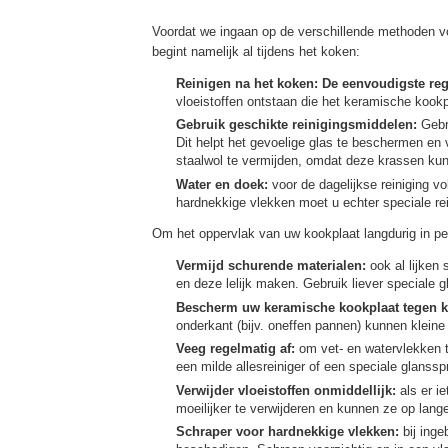
Voordat we ingaan op de verschillende methoden voo
begint namelijk al tijdens het koken:
Reinigen na het koken: De eenvoudigste rege
vloeistoffen ontstaan die het keramische kookpl
Gebruik geschikte reinigingsmiddelen:
Gebru
Dit helpt het gevoelige glas te beschermen en
staalwol te vermijden, omdat deze krassen ku
Water en doek:
voor de dagelijkse reiniging vo
hardnekkige vlekken moet u echter speciale re
Om het oppervlak van uw kookplaat langdurig in per
Vermijd schurende materialen:
ook al lijken
en deze lelijk maken. Gebruik liever speciale
Bescherm uw keramische kookplaat tegen k
onderkant (bijv. oneffen pannen) kunnen kleine
Veeg regelmatig af:
om vet- en watervlekken t
een milde allesreiniger of een speciale glanss
Verwijder vloeistoffen onmiddellijk:
als er ie
moeilijker te verwijderen en kunnen ze op lan
Schraper voor hardnekkige vlekken:
bij inge