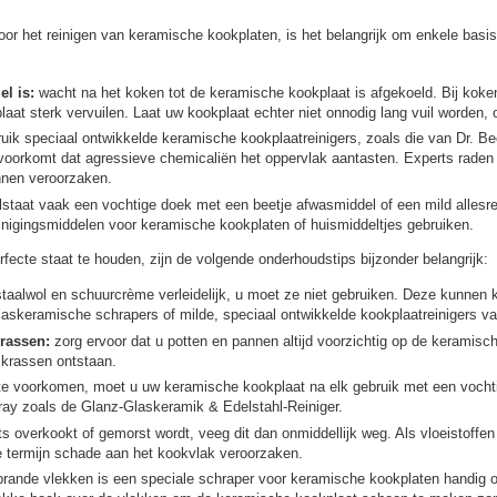
r het reinigen van keramische kookplaten, is het belangrijk om enkele basisr
l is:
wacht na het koken tot de keramische kookplaat is afgekoeld. Bij koke
aat sterk vervuilen. Laat uw kookplaat echter niet onnodig lang vuil worden, o
ik speciaal ontwikkelde keramische kookplaatreinigers, zoals die van Dr. Be
 voorkomt dat agressieve chemicaliën het oppervlak aantasten. Experts rade
nnen veroorzaken.
lstaat vaak een vochtige doek met een beetje afwasmiddel of een mild allesrein
inigingsmiddelen voor keramische kookplaten of huismiddeltjes gebruiken.
fecte staat te houden, zijn de volgende onderhoudstips bijzonder belangrijk:
 staalwol en schuurcrème verleidelijk, u moet ze niet gebruiken. Deze kunne
 glaskeramische schrapers of milde, speciaal ontwikkelde kookplaatreinigers 
rassen:
zorg ervoor dat u potten en pannen altijd voorzichtig op de keramisc
 krassen ontstaan.
e voorkomen, moet u uw keramische kookplaat na elk gebruik met een vochtig
pray zoals de Glanz-Glaskeramik & Edelstahl-Reiniger.
ts overkookt of gemorst wordt, veeg dit dan onmiddellijk weg. Als vloeistoffen
ge termijn schade aan het kookvlak veroorzaken.
brande vlekken is een speciale schraper voor keramische kookplaten handig o