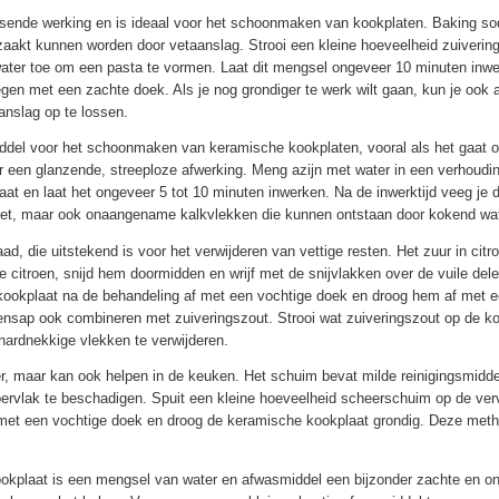
sende werking en is ideaal voor het schoonmaken van kookplaten. Baking soda 
zaakt kunnen worden door vetaanslag. Strooi een kleine hoeveelheid zuiverin
ter toe om een pasta te vormen. Laat dit mengsel ongeveer 10 minuten inwer
en met een zachte doek. Als je nog grondiger te werk wilt gaan, kun je ook a
anslag op te lossen.
 middel voor het schoonmaken van keramische kookplaten, vooral als het gaat 
voor een glanzende, streeploze afwerking. Meng azijn met water in een verhoudi
at en laat het ongeveer 5 tot 10 minuten inwerken. Na de inwerktijd veeg je 
 vet, maar ook onaangename kalkvlekken die kunnen ontstaan door kokend wat
d, die uitstekend is voor het verwijderen van vettige resten. Het zuur in citr
 citroen, snijd hem doormidden en wrijf met de snijvlakken over de vuile del
e kookplaat na de behandeling af met een vochtige doek en droog hem af met e
nsap ook combineren met zuiveringszout. Strooi wat zuiveringszout op de koo
ardnekkige vlekken te verwijderen.
er, maar kan ook helpen in de keuken. Het schuim bevat milde reinigingsmidd
ervlak te beschadigen. Spuit een kleine hoeveelheid scheerschuim op de verv
et een vochtige doek en droog de keramische kookplaat grondig. Deze methode 
kookplaat is een mengsel van water en afwasmiddel een bijzonder zachte en 