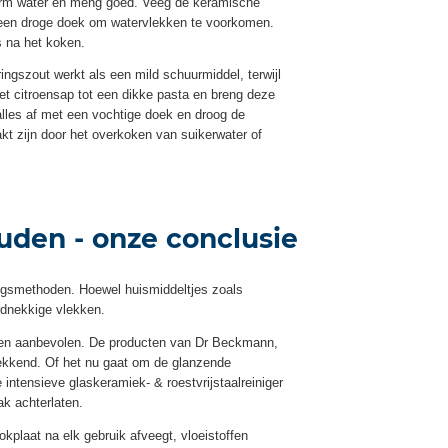
warm water en meng goed. Veeg de keramische
 een droge doek om watervlekken te voorkomen.
s na het koken.
ringszout werkt als een mild schuurmiddel, terwijl
et citroensap tot een dikke pasta en breng deze
lles af met een vochtige doek en droog de
kt zijn door het overkoken van suikerwater of
den - onze conclusie
ingsmethoden. Hoewel huismiddeltjes zoals
ardnekkige vlekken.
laten aanbevolen. De producten van Dr Beckmann,
kwekkend. Of het nu gaat om de glanzende
 intensieve glaskeramiek- & roestvrijstaalreiniger
ak achterlaten.
plaat na elk gebruik afveegt, vloeistoffen