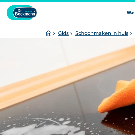
Was
You
Homepage
Gids
Schoonmaken in huis
are
here: