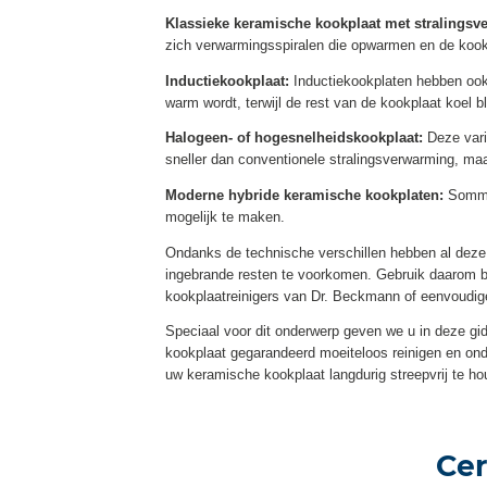
Klassieke keramische kookplaat met stralingsv
zich verwarmingsspiralen die opwarmen en de kook
Inductiekookplaat:
Inductiekookplaten hebben ook
warm wordt, terwijl de rest van de kookplaat koel b
Halogeen- of hogesnelheidskookplaat:
Deze vari
sneller dan conventionele stralingsverwarming, maar
Moderne hybride keramische kookplaten:
Sommig
mogelijk te maken.
Ondanks de technische verschillen hebben al deze 
ingebrande resten te voorkomen. Gebruik daarom bi
kookplaatreinigers van Dr. Beckmann of eenvoudige
Speciaal voor dit onderwerp geven we u in deze gi
kookplaat gegarandeerd moeiteloos reinigen en on
uw keramische kookplaat langdurig streepvrij te hou
Cer