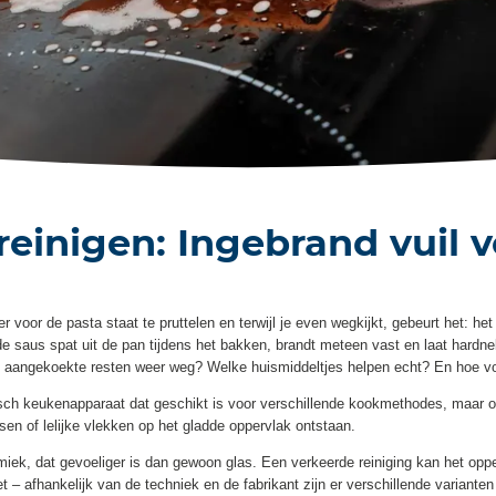
reinigen: Ingebrand vuil 
r voor de pasta staat te pruttelen en terwijl je even wegkijkt, gebeurt het: het 
de saus spat uit de pan tijdens het bakken, brandt meteen vast en laat hardn
je aangekoekte resten weer weg? Welke huismiddeltjes helpen echt? En hoe v
isch keukenapparaat dat geschikt is voor verschillende kookmethodes, maar 
ssen of lelijke vlekken op het gladde oppervlak ontstaan.
ek, dat gevoeliger is dan gewoon glas. Een verkeerde reiniging kan het opp
– afhankelijk van de techniek en de fabrikant zijn er verschillende varianten 