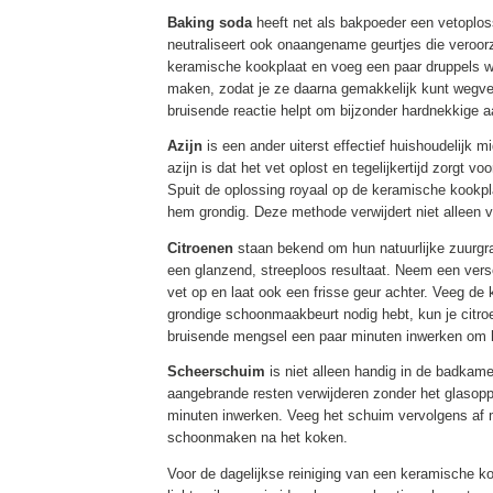
Baking soda
heeft net als bakpoeder een vetoplos
neutraliseert ook onaangename geurtjes die veroor
keramische kookplaat en voeg een paar druppels wa
maken, zodat je ze daarna gemakkelijk kunt wegveg
bruisende reactie helpt om bijzonder hardnekkige a
Azijn
is een ander uiterst effectief huishoudelijk
azijn is dat het vet oplost en tegelijkertijd zorgt 
Spuit de oplossing royaal op de keramische kookpla
hem grondig. Deze methode verwijdert niet alleen
Citroenen
staan bekend om hun natuurlijke zuurgraa
een glanzend, streeploos resultaat. Neem een verse
vet op en laat ook een frisse geur achter. Veeg d
grondige schoonmaakbeurt nodig hebt, kun je citroe
bruisende mengsel een paar minuten inwerken om h
Scheerschuim
is niet alleen handig in de badkam
aangebrande resten verwijderen zonder het glasopp
minuten inwerken. Veeg het schuim vervolgens af m
schoonmaken na het koken.
Voor de dagelijkse reiniging van een keramische 