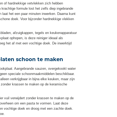
sten of hardnekkige vetvlekken zich hebben
krachtige formule lost het zelfs diep ingebrande
 laat het een paar minuten inwerken. Daarna kunt
schone doek. Voor bijzonder hardnekkige vlekken
bladen, afzuigkappen, tegels en keukenapparatuur
laat ophopen, is deze reiniger ideaal als
eeg het af met een vochtige doek. De inwerktijd
platen schoon te maken
 kookplaat. Aangebrande sauzen, overgekookt water
er geen speciale schoonmaakmiddelen beschikbaar.
alleen verkrijgbaar in bijna elke keuken, maar zijn
jze zonder krassen te maken op de keramische
der vuil verwijdert zonder krassen te maken op de
er overheen om een pasta te vormen. Laat deze
een vochtige doek en droog met een zachte doek.
toe.