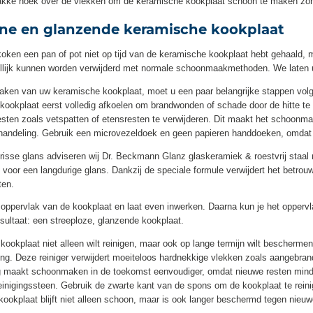
lakke hoek over de vlekken om de keramische kookplaat schoon te maken zond
ne en glanzende keramische kookplaat
koken een pan of pot niet op tijd van de keramische kookplaat hebt gehaald, 
dellijk kunnen worden verwijderd met normale schoonmaakmethoden. We laten 
ken van uw keramische kookplaat, moet u een paar belangrijke stappen volge
ookplaat eerst volledig afkoelen om brandwonden of schade door de hitte te 
esten zoals vetspatten of etensresten te verwijderen. Dit maakt het schoonma
behandeling. Gebruik een microvezeldoek en geen papieren handdoeken, omdat 
frisse glans adviseren wij Dr. Beckmann Glanz glaskeramiek & roestvrij staal 
gen voor een langdurige glans. Dankzij de speciale formule verwijdert het betro
ten.
 oppervlak van de kookplaat en laat even inwerken. Daarna kun je het oppe
ultaat: een streeploze, glanzende kookplaat.
 kookplaat niet alleen wilt reinigen, maar ook op lange termijn wilt bescherm
ng. Deze reiniger verwijdert moeiteloos hardnekkige vlekken zoals aangebrande
 maakt schoonmaken in de toekomst eenvoudiger, omdat nieuwe resten minder
 reinigingssteen. Gebruik de zwarte kant van de spons om de kookplaat te rein
ookplaat blijft niet alleen schoon, maar is ook langer beschermd tegen nieuwe