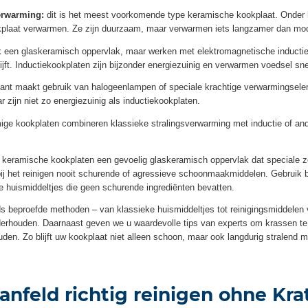
erwarming:
dit is het meest voorkomende type keramische kookplaat. Onder 
plaat verwarmen. Ze zijn duurzaam, maar verwarmen iets langzamer dan mod
 een glaskeramisch oppervlak, maar werken met elektromagnetische inductie.
lijft. Inductiekookplaten zijn bijzonder energiezuinig en verwarmen voedsel sn
ant maakt gebruik van halogeenlampen of speciale krachtige verwarmingsel
 zijn niet zo energiezuinig als inductiekookplaten.
e kookplaten combineren klassieke stralingsverwarming met inductie of and
keramische kookplaten een gevoelig glaskeramisch oppervlak dat speciale zo
j het reinigen nooit schurende of agressieve schoonmaakmiddelen. Gebruik b
 huismiddeltjes die geen schurende ingrediënten bevatten.
ds beproefde methoden – van klassieke huismiddeltjes tot reinigingsmiddele
derhouden. Daarnaast geven we u waardevolle tips van experts om krassen te
den. Zo blijft uw kookplaat niet alleen schoon, maar ook langdurig stralend m
anfeld richtig reinigen ohne Kra