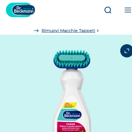
Aprire/ch
ricerca
You
Rimuovi Macchie Tappeti
are
here: