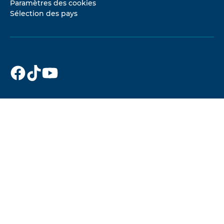
Paramètres des cookies
Sélection des pays
Dr. Beckmann
Dr. Beckmann
Dr. Beckmann
sur
sur
sur
Facebook
TikTok
YouTube