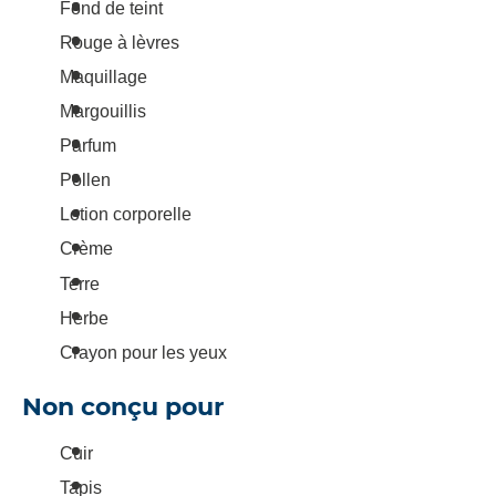
Fond de teint
Rouge à lèvres
Maquillage
Margouillis
Parfum
Pollen
Lotion corporelle
Crème
Terre
Herbe
Crayon pour les yeux
Non conçu pour
Cuir
Tapis