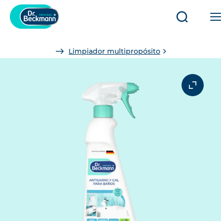
Abrir/cerr
búsqued
You
Limpiador multipropósito
are
here: