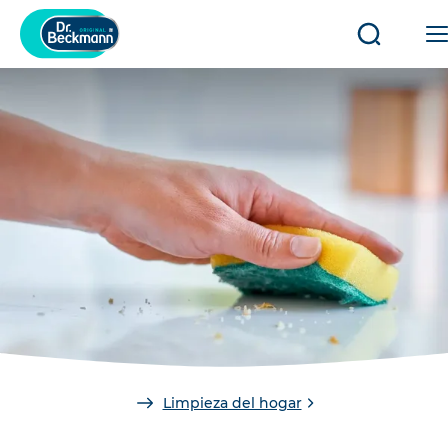
Abrir/cerr
búsqued
You
Limpieza del hogar
are
here: