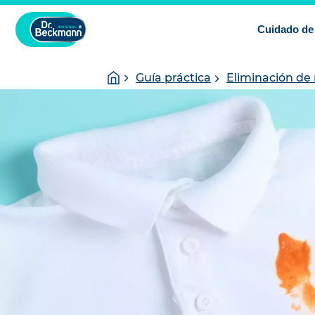
Cuidado de 
You
Homepage
Guía práctica
Eliminación d
are
here: