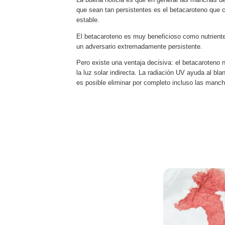
La buena noticia es que en general las manchas de
que sean tan persistentes es el betacaroteno que c
estable.
El betacaroteno es muy beneficioso como nutriente
un adversario extremadamente persistente.
Pero existe una ventaja decisiva: el betacaroteno n
la luz solar indirecta. La radiación UV ayuda al 
es posible eliminar por completo incluso las manc