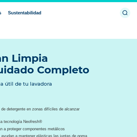
Abrir
s
Sustentabilidad
búsq
n Limpia
uidado Completo
a útil de tu lavadora
de detergente en zonas difíciles de alcanzar
la tecnología Neofresh®
an a proteger componentes metálicos
 ayudan a mantener elásticas las juntas de goma