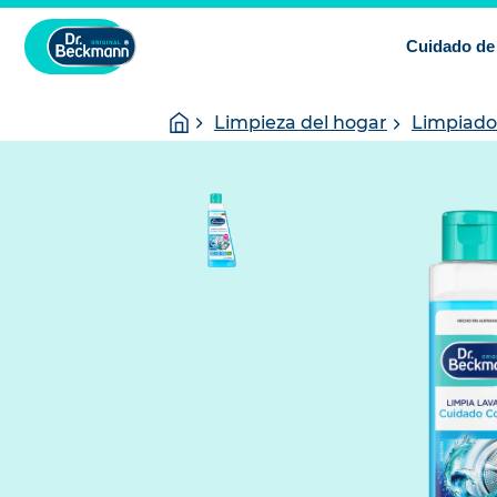
Cuidado de 
You
Homepage
Limpieza del hogar
Limpiado
are
here: