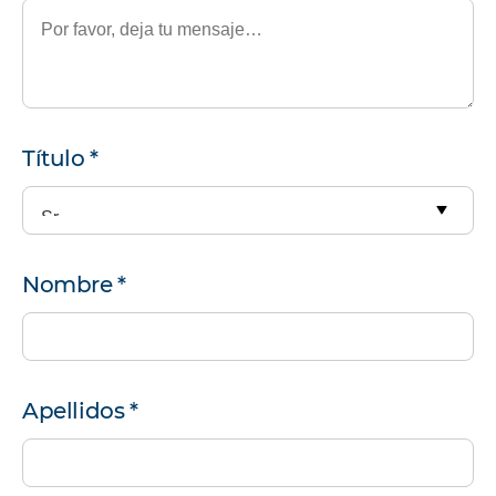
Información
Título
*
personal
Nombre
*
Apellidos
*