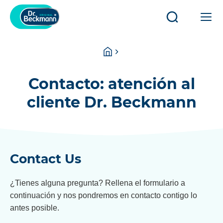
Abrir/cerrar
Abr
búsqueda
o
cer
You
Homepage
la
are
na
here:
pri
Contacto: atención al
cliente Dr. Beckmann
Contact Us
¿Tienes alguna pregunta? Rellena el formulario a
continuación y nos pondremos en contacto contigo lo
antes posible.