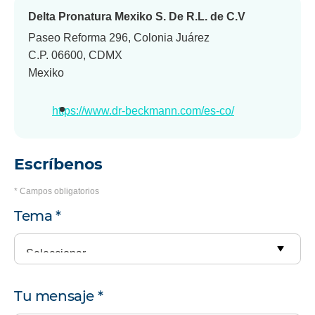
Delta Pronatura Mexiko S. De R.L. de C.V
Paseo Reforma 296, Colonia Juárez
C.P. 06600, CDMX
Mexiko
https://www.dr-beckmann.com/es-co/
Escríbenos
* Campos obligatorios
tu
Tema
*
solicitud
Tu mensaje
*