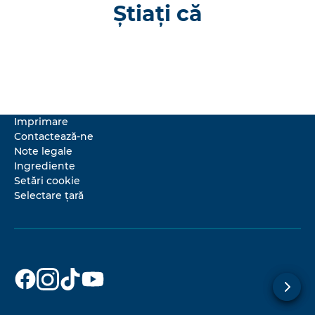
Știați că
Imprimare
Contactează-ne
Note legale
Ingrediente
Setări cookie
Selectare țară
Dr. Beckmann
Dr. Beckmann
Dr. Beckmann
Dr. Beckmann
pe
pe
pe
pe
Facebook
Instagram
TikTok
YouTube