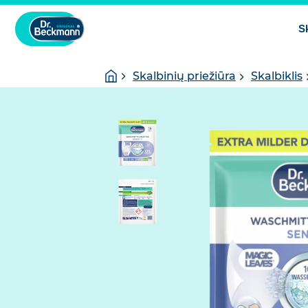
S
You
Homepage
Skalbinių priežiūra
Skalbiklis
are
here: