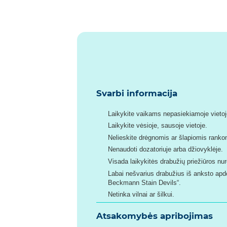
Svarbi informacija
Laikykite vaikams nepasiekiamoje vietoj
Laikykite vėsioje, sausoje vietoje.
Nelieskite drėgnomis ar šlapiomis ranko
Nenaudoti dozatoriuje arba džiovyklėje.
Visada laikykitės drabužių priežiūros n
Labai nešvarius drabužius iš anksto apdor
Beckmann Stain Devils“.
Netinka vilnai ar šilkui.
Atsakomybės apribojimas