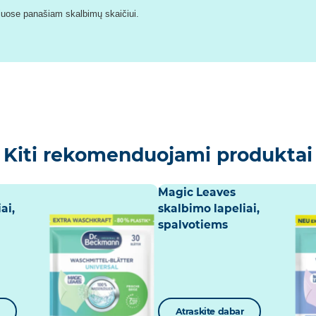
eliuose panašiam skalbimų skaičiui.
Kiti rekomenduojami produktai
Magic Leaves
ai,
skalbimo lapeliai,
spalvotiems
Atraskite dabar