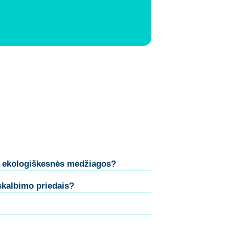
iš ekologiškesnės medžiagos?
skalbimo priedais?