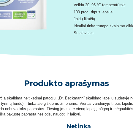
Veikia 20–95 °C temperatūroje
100 proc. tirpūs lapeliai
Jokių likučių
Idealiai tinka trumpo skalbimo cik
Su alavijais
Produkto aprašymas
rčia skalbimą neįtikėtinai patogiu. „Dr. Beckmann“ skalbimo lapelių sudėtyje nėr
tyrimų fondo) ir tinka alergiškiems žmonėms. Vienas vandenyje tirpus lapelis u
a nebuvo toks paprastas: Tiesiog įmeskite vieną lapelį į būgną ir mėgaukitės 
ką pakuotę paprasta nešiotis, naudoti ir laikyti.
Netinka