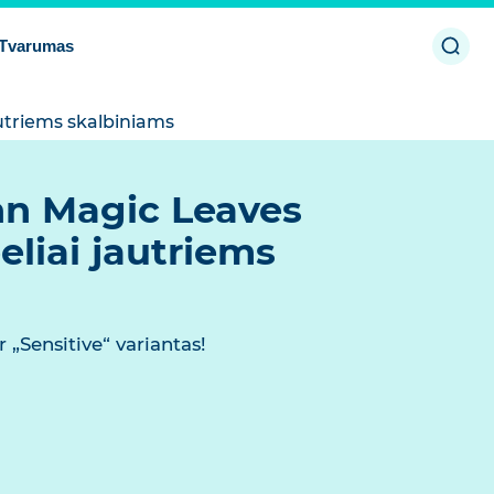
Open
Tvarumas
sear
utriems skalbiniams
n Magic Leaves
eliai jautriems
r „Sensitive“ variantas!