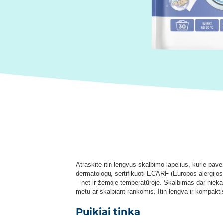
Atraskite itin lengvus skalbimo lapelius, kurie pave
dermatologų, sertifikuoti ECARF (Europos alergijos 
– net ir žemoje temperatūroje. Skalbimas dar niekad
metu ar skalbiant rankomis. Itin lengvą ir kompaktiš
Puikiai tinka