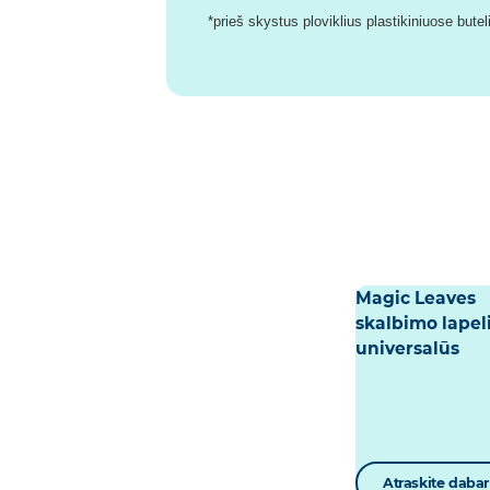
*prieš skystus ploviklius plastikiniuose but
Magic Leaves
skalbimo lapeli
universalūs
Atraskite dabar