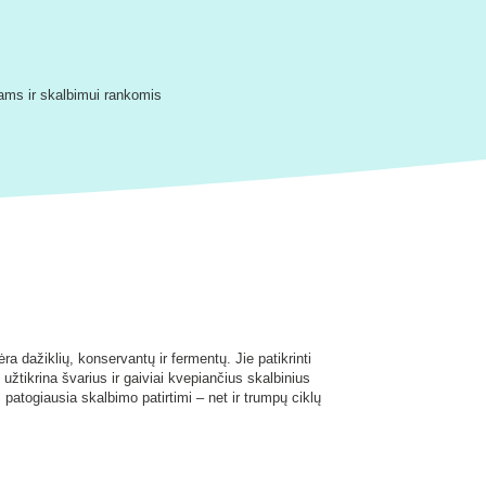
lams ir skalbimui rankomis
a dažiklių, konservantų ir fermentų. Jie patikrinti
žtikrina švarius ir gaiviai kvepiančius skalbinius
patogiausia skalbimo patirtimi – net ir trumpų ciklų