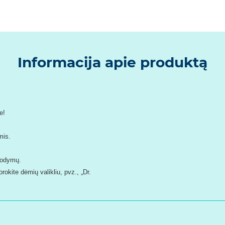
Informacija apie produktą
e!
mis.
urodymų.
okite dėmių valikliu, pvz., „Dr.