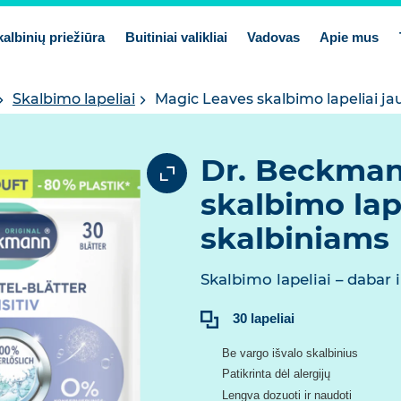
kalbinių priežiūra
Buitiniai valikliai
Vadovas
Apie mus
Skalbimo lapeliai
Magic Leaves skalbimo lapeliai ja
Dr. Beckman
skalbimo lap
skalbiniams
Skalbimo lapeliai – dabar i
Turinys:
30 lapeliai
Be vargo išvalo skalbinius
Patikrinta dėl alergijų
Lengva dozuoti ir naudoti