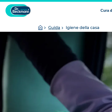
Cura d
You
Homepage
Guida
Igiene della casa
are
here: