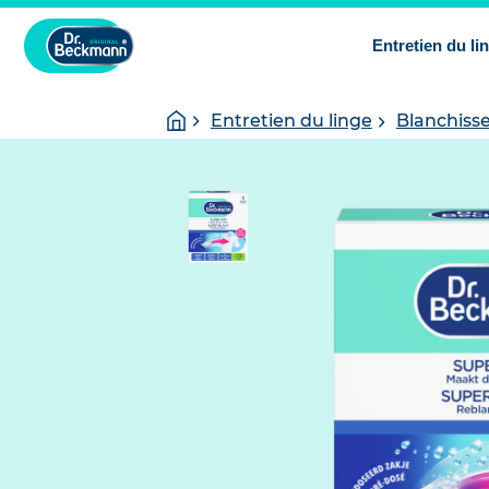
Entretien du li
You
Homepage
Entretien du linge
Blanchisse
are
here: