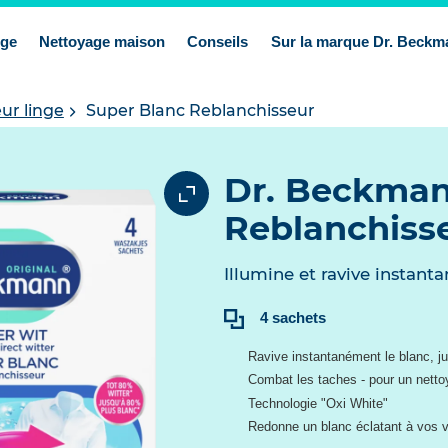
nge
Nettoyage maison
Conseils
Sur la marque Dr. Beckm
ur linge
Super Blanc Reblanchisseur
Dr. Beckman
Reblanchiss
Illumine et ravive instant
Contenu:
4 sachets
Ravive instantanément le blanc, j
Combat les taches - pour un netto
Technologie "Oxi White"
Redonne un blanc éclatant à vos vê