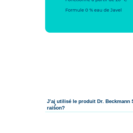
Formule 0 % eau de Javel
J’ai utilisé le produit Dr. Beckmann
raison?