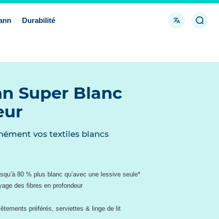
Langue
Ouvri
ann
Durabilité
la
reche
n Super Blanc
eur
anément vos textiles blancs
usqu’à 80 % plus blanc qu’avec une lessive seule*
yage des fibres en profondeur
tements préférés, serviettes & linge de lit