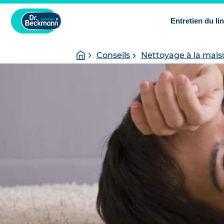
Entretien du li
You
Homepage
Conseils
Nettoyage à la mais
are
here: