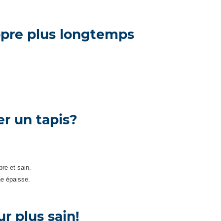
opre plus longtemps
r un tapis?
re et sain.
ne épaisse.
r plus sain!