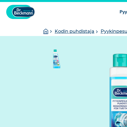
Pyy
You
Homepage
Kodin puhdistaja
Pyykinpesu
are
here: