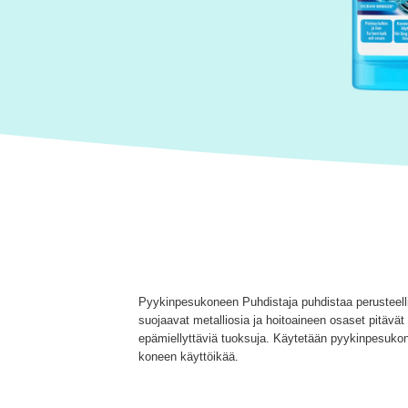
Pyykinpesukoneen Puhdistaja puhdistaa perusteellise
suojaavat metalliosia ja hoitoaineen osaset pitävä
epämiellyttäviä tuoksuja. Käytetään pyykinpesukone
koneen käyttöikää.