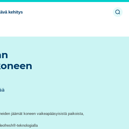
Avaa/
ävä kehitys
haku
nn
koneen
ää
ineiden jäämät koneen vaikeapääsyisistä paikoista,
Neofresh®-teknologialla