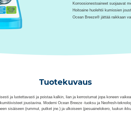
Korroosionestoaineet suojaavat me
Hoitoaine huolehtii kumiosien jou
Ocean Breeze® jättää raikkaan va
Tuotekuvaus
sti ja luotettavasti ja poistaa kalkin, lian ja kerrostumat jopa koneen vaike
t kumitiivisteet joustavina. Moderni Ocean Breeze -tuoksu ja Neofresh-teknolo
en sisäiseen (rummut, putket jne.) ja ulkoiseen (pesuainelokero, luukun ikku