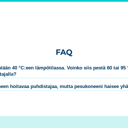
FAQ
än 40 °C:een lämpötilassa. Voinko siis pestä 60 tai 95 
ajalla?
en hoitavaa puhdistajaa, mutta pesukoneeni haisee yhä