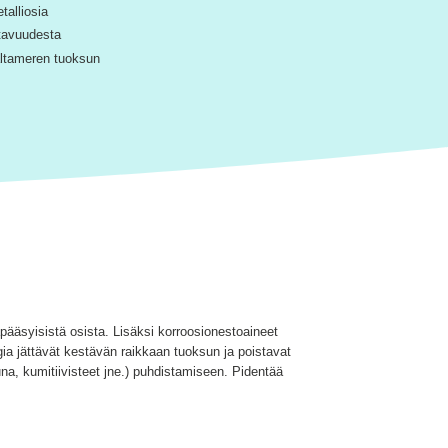
talliosia
stavuudesta
ltameren tuoksun
apääsyisistä osista. Lisäksi korroosionestoaineet
gia jättävät kestävän raikkaan tuoksun ja poistavat
na, kumitiivisteet jne.) puhdistamiseen. Pidentää