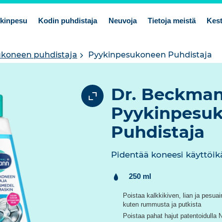
kinpesu
Kodin puhdistaja
Neuvoja
Tietoja meistä
Kest
koneen puhdistaja
Pyykinpesukoneen Puhdistaja
Dr. Beckma
Pyykinpesu
Puhdistaja
Pidentää koneesi käyttöik
Sisältö:
250 ml
Poistaa kalkkikiven, lian ja pesua
kuten rummusta ja putkista
Poistaa pahat hajut patentoidulla 