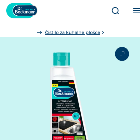
Odpri/zap
iskanje
You
Čistilo za kuhalne plošče
are
here: