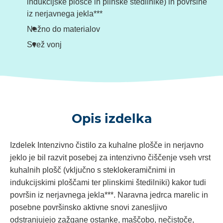
indukcijske plošče in plinske štedilnike) in površine
iz nerjavnega jekla***
Nežno do materialov
Svež vonj
Opis izdelka
Izdelek Intenzivno čistilo za kuhalne plošče in nerjavno
jeklo je bil razvit posebej za intenzivno čiščenje vseh vrst
kuhalnih plošč (vključno s steklokeramičnimi in
indukcijskimi ploščami ter plinskimi štedilniki) kakor tudi
površin iz nerjavnega jekla***. Naravna jedrca marelic in
posebne površinsko aktivne snovi zanesljivo
odstranjujejo zažgane ostanke, maščobo, nečistoče,