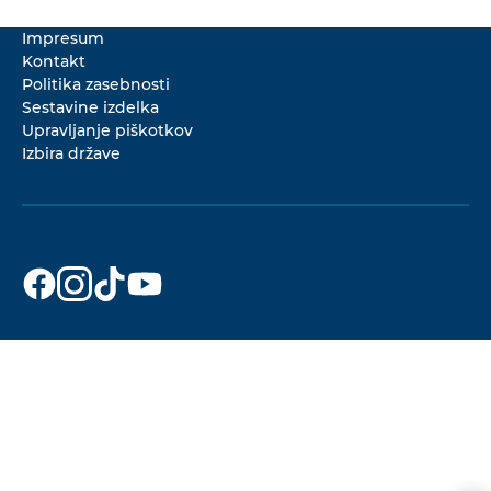
Impresum
Kontakt
Politika zasebnosti
Sestavine izdelka
Upravljanje piškotkov
Izbira države
Dr. Beckmann
Dr. Beckmann
Dr. Beckmann
Dr. Beckmann
na
na
na
na
Facebook
Instagram
TikTok
YouTube