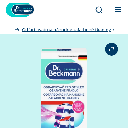
Otvoriť/zatvo
Otv
vyhľadávani
al
zat
You
Odfarbovač na náhodne zafarbené tkaniny
hl
are
nav
here: