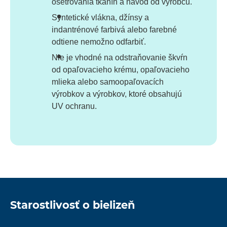
ošetrovania tkanín a návod od výrobcu.
Syntetické vlákna, džínsy a
indantrénové farbivá alebo farebné
odtiene nemožno odfarbiť.
Nie je vhodné na odstraňovanie škvŕn
od opaľovacieho krému, opaľovacieho
mlieka alebo samoopaľovacích
výrobkov a výrobkov, ktoré obsahujú
UV ochranu.
Starostlivosť o bielizeň