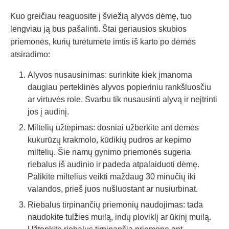
Kuo greičiau reaguosite į šviežią alyvos dėmę, tuo
lengviau ją bus pašalinti. Štai geriausios skubios
priemonės, kurių turėtumėte imtis iš karto po dėmės
atsiradimo:
Alyvos nusausinimas: surinkite kiek įmanoma
daugiau perteklinės alyvos popieriniu rankšluosčiu
ar virtuvės role. Svarbu tik nusausinti alyvą ir neįtrinti
jos į audinį.
Miltelių užtepimas: dosniai užberkite ant dėmės
kukurūzų krakmolo, kūdikių pudros ar kepimo
miltelių. Šie namų gynimo priemonės sugeria
riebalus iš audinio ir padeda atpalaiduoti dėmę.
Palikite miltelius veikti maždaug 30 minučių iki
valandos, prieš juos nušluostant ar nusiurbinat.
Riebalus tirpinančių priemonių naudojimas: tada
naudokite tulžies muilą, indų ploviklį ar ūkinį muilą.