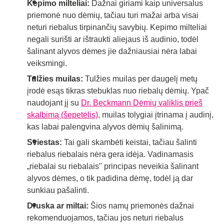
Kepimo milteliai:
Dažnai giriami kaip universalus
priemonė nuo dėmių, tačiau turi mažai arba visai
neturi riebalus tirpinančių savybių. Kepimo milteliai
negali surišti ar ištraukti aliejaus iš audinio, todėl
šalinant alyvos dėmes jie dažniausiai nėra labai
veiksmingi.
Tulžies muilas:
Tulžies muilas per daugelį metų
įrodė esąs tikras stebuklas nuo riebalų dėmių. Ypač
naudojant jį su
Dr. Beckmann Dėmių valiklis prieš
skalbimą (šepetėlis)
, muilas tolygiai įtrinama į audinį,
kas labai palengvina alyvos dėmių šalinimą.
Sviestas:
Tai gali skambėti keistai, tačiau šalinti
riebalus riebalais nėra gera idėja. Vadinamasis
„riebalai su riebalais" principas neveikia šalinant
alyvos dėmes, o tik padidina dėmę, todėl ją dar
sunkiau pašalinti.
Druska ar miltai:
Šios namų priemonės dažnai
rekomenduojamos, tačiau jos neturi riebalus