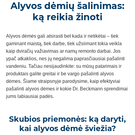
Alyvos dėmių šalinimas:
ką reikia žinoti
Alyvos dėmės gali atsirasti bet kada ir netikėtai – tiek
gaminant maistą, tiek darbe, tiek užsiimant tokia veikla
kaip dviračių važiavimas ar namų remonto darbai. Jos
ypač atkaklios, nes jų negalima paprasčiausiai pašalinti
vandeniu. Tačiau nesijaudinkite: su mūsų patarimais ir
produktais galite greitai ir be vargo pašalinti alyvos
dėmes. Šiame straipsnyje parodysime, kaip efektyviai
pašalinti alyvos dėmes ir kokie Dr. Beckmann sprendimai
jums labiausiai padės.
Skubios priemonės: ką daryti,
kai alyvos dėmė šviežia?