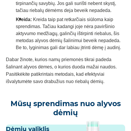
tirpinančių savybių. Jos gali surišti nebent skystį,
tačiau riebalų dėmėms deja beveik nepadeda.
Kreida:
Kreida taip pat retkarčiais siūloma kaip
sprendimas. Tačiau kadangi joje nėra paviršinio
aktyvumo medžiagų, galinčių ištirpinti riebalus, šis
metodas alyvos dėmių šalinimui beveik nepadeda.
Be to, lyginimas gali dar labiau įtrinti dėmę į audinį.
Dabar žinote, kurios namų priemonės tikrai padeda
šalinant alyvos dėmes, o kurios duoda mažai naudos.
Pasitikėkite patikrintais metodais, kad efektyviai
išvalytumėte savo drabužius nuo riebalų dėmių.
Mūsų sprendimas nuo alyvos
dėmių
Dėmių valiklis