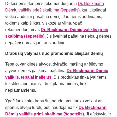
Didesnėms dėmėms rekomenduojama
Dr. Beckmann
Dėmių valiklis prieš skalbimą (šepetėlis)
, kuri tikslingai
veikia audinį ir pašalina dėmę. Jautriems audiniams,
tokiems kaip šilkas, viskozė ar vilna, ypač
rekomenduojamas
Dr. Beckmann Dėmių valiklis prieš
skalbimą (šepetėlis)
.
Jis švelniai pašalina riebalų dėmes
nepažeisdamas jautraus audinio.
Drabužių valymas nuo pramoninio aliejaus dėmių
Tepalo, variklinės alyvos, dviračio, mašinų ar šildymo
alyvos dėmes patikimai pašalina
Dr. Beckmann Dėmių
valiklis, tepalai ir aliejus
. Šis produktas tinka įvairiems
tekstilės audiniams – tiek plaunamiems, tiek
neplaunamiems.
Ypač funkcinių drabužių, naudojamų lauko veiklai ar
sportui, atveju turėtų būti naudojama tik
Dr. Beckmann
Dėmių valiklis prieš skalbimą (šepetėlis)
. Ji efektyviai ir