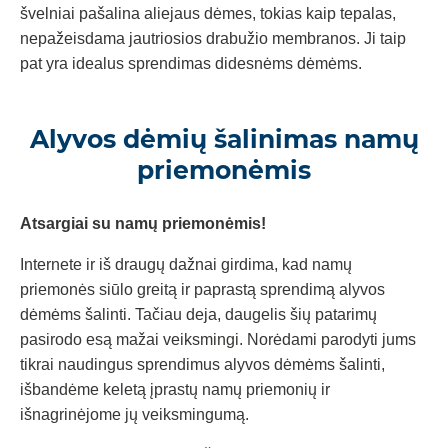
švelniai pašalina aliejaus dėmes, tokias kaip tepalas,
nepažeisdama jautriosios drabužio membranos. Ji taip
pat yra idealus sprendimas didesnėms dėmėms.
Alyvos dėmių šalinimas namų
priemonėmis
Atsargiai su namų priemonėmis!
Internete ir iš draugų dažnai girdima, kad namų
priemonės siūlo greitą ir paprastą sprendimą alyvos
dėmėms šalinti. Tačiau deja, daugelis šių patarimų
pasirodo esą mažai veiksmingi. Norėdami parodyti jums
tikrai naudingus sprendimus alyvos dėmėms šalinti,
išbandėme keletą įprastų namų priemonių ir
išnagrinėjome jų veiksmingumą.