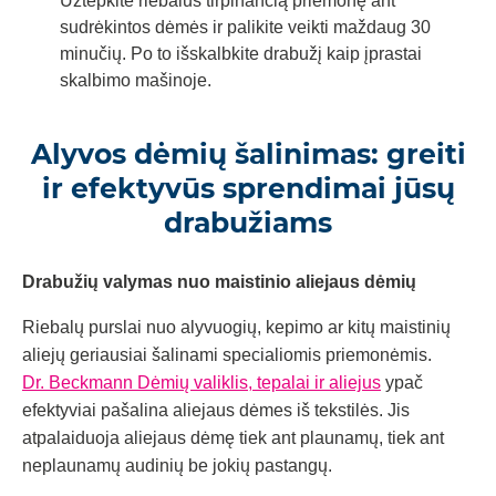
Užtepkite riebalus tirpinančią priemonę ant
sudrėkintos dėmės ir palikite veikti maždaug 30
minučių. Po to išskalbkite drabužį kaip įprastai
skalbimo mašinoje.
Alyvos dėmių šalinimas: greiti
ir efektyvūs sprendimai jūsų
drabužiams
Drabužių valymas nuo maistinio aliejaus dėmių
Riebalų purslai nuo alyvuogių, kepimo ar kitų maistinių
aliejų geriausiai šalinami specialiomis priemonėmis.
Dr. Beckmann Dėmių valiklis, tepalai ir aliejus
ypač
efektyviai pašalina aliejaus dėmes iš tekstilės. Jis
atpalaiduoja aliejaus dėmę tiek ant plaunamų, tiek ant
neplaunamų audinių be jokių pastangų.