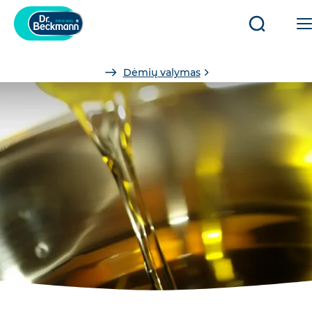
Open/clo
search
You
Dėmių valymas
are
here: