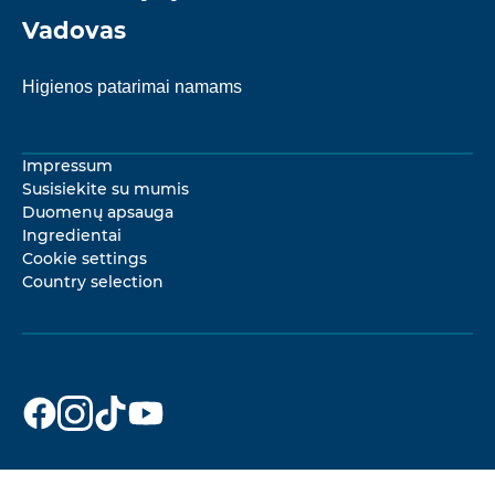
Vadovas
Higienos patarimai namams
Impressum
Susisiekite su mumis
Duomenų apsauga
Ingredientai
Cookie settings
Country selection
Dr. Beckmann
Dr. Beckmann
Dr. Beckmann
Dr. Beckmann
on
on
on
on
Facebook
Instagram
TikTok
YouTube