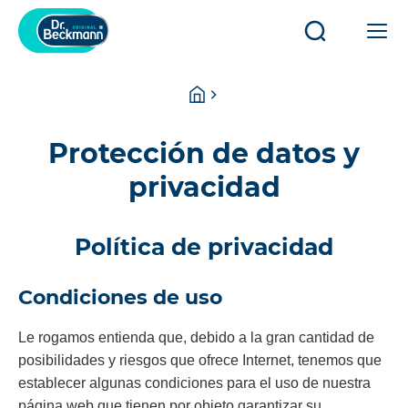
Abrir/cerrar
Abr
búsqueda
o
cer
You
Homepage
la
are
na
here:
pri
Protección de datos y
privacidad
Política de privacidad
Condiciones de uso
Le rogamos entienda que, debido a la gran cantidad de
posibilidades y riesgos que ofrece Internet, tenemos que
establecer algunas condiciones para el uso de nuestra
página web que tienen por objeto garantizar su