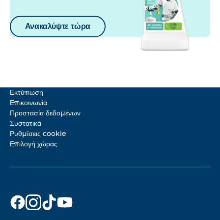
Ανακαλύψτε τώρα
Εκτύπωση
Επικοινωνία
Προστασία δεδομένων
Συστατικά
Ρυθμίσεις cookie
Επιλογή χώρας
Dr. Beckmann
Dr. Beckmann
Dr. Beckmann
Dr. Beckmann
στο
στο
στο
στο
Facebook
Instagram
TikTok
YouTube