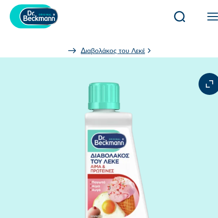
Άνοιγμα/
κλείσιμο
αναζήτησ
You
Διαβολάκος του Λεκέ
are
here: