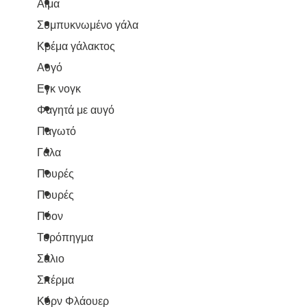
Αίμα
Συμπυκνωμένο γάλα
Κρέμα γάλακτος
Αυγό
Εγκ νογκ
Φαγητά με αυγό
Παγωτό
Γάλα
Πουρές
Πουρές
Πύον
Τυρόπηγμα
Σάλιο
Σπέρμα
Κόρν Φλάουερ